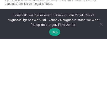
bepaalde functies en mogelijkheden.
Bouwvak: we zijn er even tussenuit. Van 27 juli t/m 21
ACCEPTEREN
augustus ligt het werk stil. Vanaf 24 augustus staan we weer
fris op de steiger. Fijne zomer!
BEKIJK VOORKEUREN
Oke