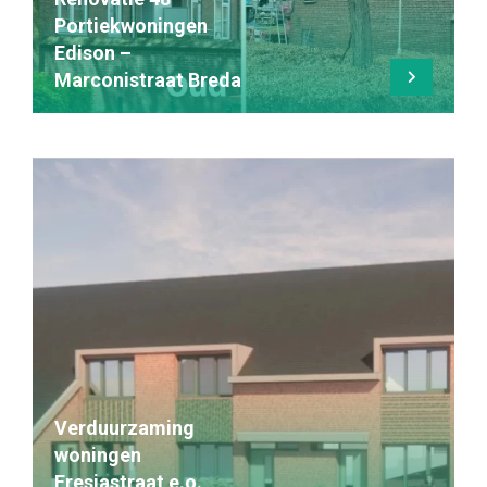
Portiekwoningen
Edison –
Marconistraat Breda
Verduurzaming
woningen
Fresiastraat e.o.