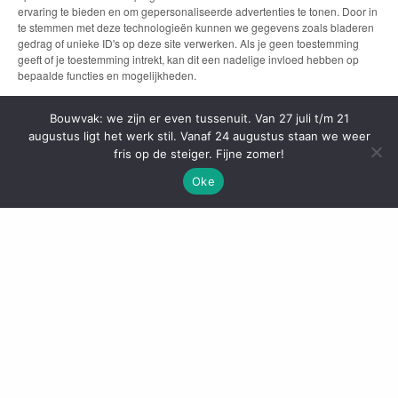
ervaring te bieden en om gepersonaliseerde advertenties te tonen. Door in
te stemmen met deze technologieën kunnen we gegevens zoals bladeren
gedrag of unieke ID's op deze site verwerken. Als je geen toestemming
geeft of je toestemming intrekt, kan dit een nadelige invloed hebben op
bepaalde functies en mogelijkheden.
Bouwvak: we zijn er even tussenuit. Van 27 juli t/m 21
ACCEPTEREN
augustus ligt het werk stil. Vanaf 24 augustus staan we weer
fris op de steiger. Fijne zomer!
BEKIJK VOORKEUREN
Oke
Dapan is dé dakspecialist binnen
Wessels Bouwgroep